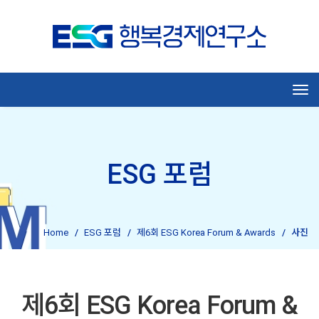
Tog
ESG 포럼
Home
ESG 포럼
제6회 ESG Korea Forum & Awards
사진
제6회 ESG Korea Forum &