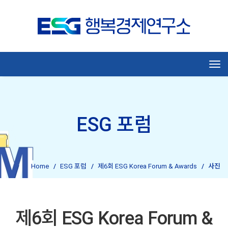
Tog
ESG 포럼
Home
ESG 포럼
제6회 ESG Korea Forum & Awards
사진
제6회 ESG Korea Forum &