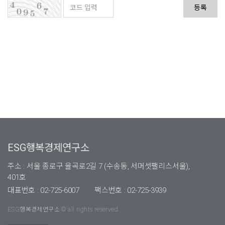
등록
ESG행복경제연구소
주소 : 서울 종로구 율곡로2길 7 (수송동, 서머셋팰리스서울),
401호
대표번호 : 02-725-6007
팩스번호 : 02-725-3939
ESG행복경제연구소 © all rights reserved.