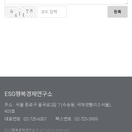
등록
ESG행복경제연구소
주소 : 서울 종로구 율곡로2길 7 (수송동, 서머셋팰리스서울),
401호
대표번호 : 02-725-6007
팩스번호 : 02-725-3939
ESG행복경제연구소 © all rights reserved.