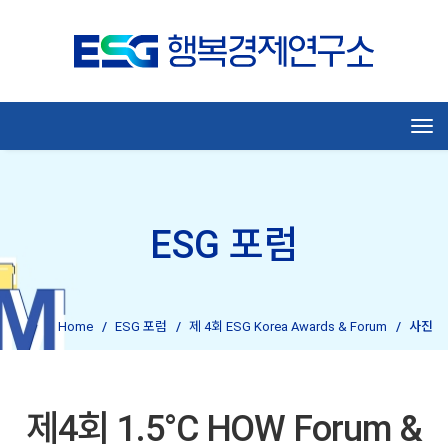
Tog
ESG 포럼
Home
ESG 포럼
제 4회 ESG Korea Awards & Forum
사진
제4회 1.5°C HOW Forum &