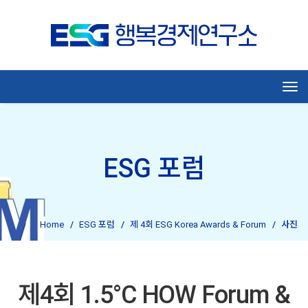
Tog
ESG 포럼
Home
ESG 포럼
제 4회 ESG Korea Awards & Forum
사진
제4회 1.5°C HOW Forum &