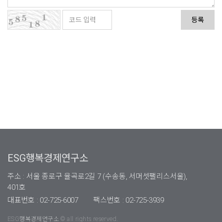
등록
ESG행복경제연구소
주소 : 서울 종로구 율곡로2길 7 (수송동, 서머셋팰리스서울),
401호
대표번호 : 02-725-6007
팩스번호 : 02-725-3939
ESG행복경제연구소 © all rights reserved.