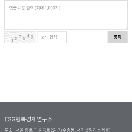
등록
ESG행복경제연구소
주소 : 서울 종로구 율곡로2길 7 (수송동, 서머셋팰리스서울),