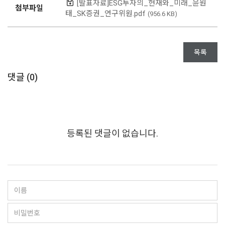
[발표자료]ESG투자의_현재와_미래_윤원
첨부파일
태_SK증권_연구위원.pdf
(956.6 KB)
목록
댓글 (
0
)
등록된 댓글이 없습니다.