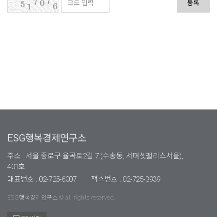
등록
ESG행복경제연구소
주소 : 서울 종로구 율곡로2길 7 (수송동, 서머셋팰리스서울),
401호
대표번호 : 02-725-6007
팩스번호 : 02-725-3939
ESG행복경제연구소 © all rights reserved.