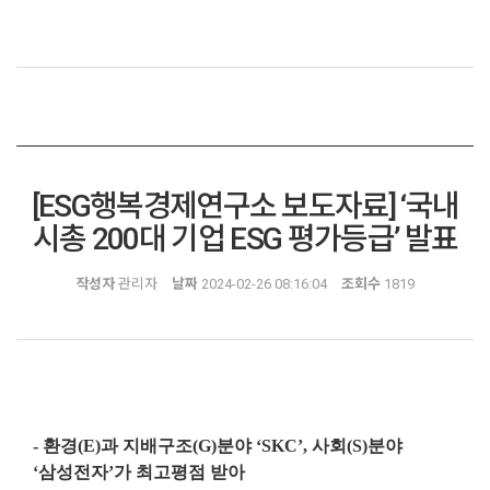
[ESG행복경제연구소 보도자료] ‘국내
시총 200대 기업 ESG 평가등급’ 발표
작성자
관리자
날짜
2024-02-26 08:16:04
조회수
1819
-
환경
(E)
과 지배구조
(G)
분야
‘SKC’,
사회
(S)
분야
‘
삼성전자
’
가 최고평점 받아