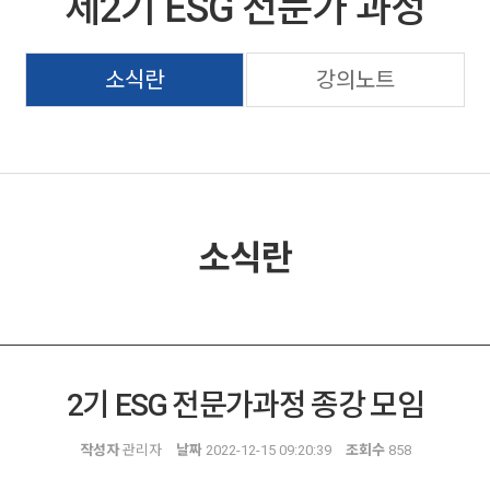
제2기 ESG 전문가 과정
소식란
강의노트
소식란
2기 ESG 전문가과정 종강 모임
작성자
관리자
날짜
2022-12-15 09:20:39
조회수
858