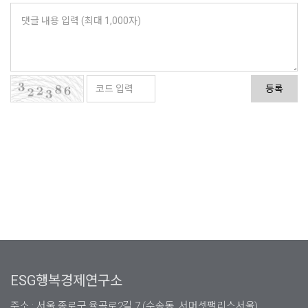
등록
ESG행복경제연구소
주소 : 서울 종로구 율곡로2길 7 (수송동, 서머셋팰리스서울),