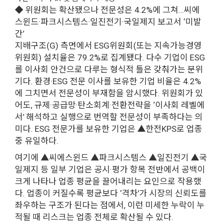
◆ 위원회는 확산됐으나 전문성은 4.2%에 그쳐…씨에
스윈드·파크시스템스·일진전기·국일제지 보고서 ‘미발
간’
지배구조(G) 측면에서 ESG위원회(또는 지속가능경영
위원회) 설치율은 79.2%로 집계됐다. 다수 기업이 ESG
를 이사회 안건으로 다루는 형식적 틀은 갖춰가는 분위
기다. 환경·ESG 전문 이사를 보유한 기업 비율은 4.2%
에 그치면서 전문성이 부재함을 암시했다. 위원회가 있
어도, 규제·공급망·탄소회계·전환전략을 ‘이사회 레벨에
서’ 해석하고 실행으로 번역할 전문성이 부족하다는 의
미다. ESG 전문가를 보유한 기업은 ▲한전KPS로 업종
중 유일하다.
여기에 ▲씨에스윈드 ▲파크시스템스 ▲일진전기 ▲국
일제지 등 일부 기업은 공시·평가 항목 전반에서 공백이
크게 나타나 업종 평균을 끌어내리는 요인으로 작용했
다. 업종이 커질수록 평균보다 ‘격차’가 시장의 신뢰도를
좌우하는 구조가 된다는 점에서, 이런 미세한 누락이 누
적될 때 리스크는 업종 전체로 확산될 수 있다.