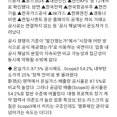
스공사 ▲포스코DX ▲대한전선 ▲한전KPS 등 12개사
로 확인됐다. 반면 ▲한국전력 ▲한국항공우주 ▲한전
기술 ▲한국가스공사 ▲SK가스 ▲한화엔진 ▲경동나
비엔 ▲한일시멘트 등은 홈페이지 공개는 하되 거래소
공시로는 연결하지 않는 등 ‘공시 채널’에서 온도차가 드
러났다.
공시 경쟁의 기준이 “발간했는가”에서 “시장에 어떤 방
식으로 공식 제공했는가”로 이동하는 국면이다. 업종 내
공시 채널의 분절이 지속되면 비교 가능성과 접근성이
동시에 약화될 수밖에 없다.
◆ 온실가스 87.5% 공시에도…Scope3 54.2%, 내부탄
소가격 25% ‘정책 언어’로 못 올라왔다
환경(E) 영역에서 온실가스 배출량 공시율은 87.5%로
비교적 높았다. 그러나 공급망 배출(Scope3) 공시율은
54.2%로 절반 수준에 머물렀다. 대형 프로젝트·장기 계
약·협력사 의존도가 높은 업종 특성상, 탄소 리스크의 실
질은 Scope3에서 커지는 구조인데도 ‘밸류체인 관리’로
넘어가는 속도는 더디다.