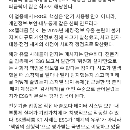
파급력이 짙은 회사에 해당한다.
이 업종에서 ESG의 핵심은 ‘전기 사용량’만이 아니라,
개인정보·보안·내부통제 같은 신뢰 인프라다.
SK텔레콤 및 KT는 2025년 해킹·정보 유출 논란이 불거
지며 대규모 개인정보 침해 사고가 발생했고, 사고 인지·
대응·점검 체계의 허점이 사회적 쟁점으로 확산됐다.
해당 유출 사례들이 던지는 메시지는 단순하다. 전문기
술 업종에서 ‘ESG 보고서 발간’과 ‘위원회 설치’만으로
는 사회적 책임을 담보할 수 없다는 점이다. 사고가 발생
했을 때 △침해를 얼마나 빨리 탐지했는지 △고객 피해
를 어떻게 줄였는지 △재발 방지 통제(접근권한·망 분리
·패치·계정관리·감사체계)를 어떤 수준으로 끌어올렸는
지가 ESG의 본질적 평가 항목이 된다.
전문기술 업종은 직접 배출보다 데이터·시스템·보안·내
부통제 실패가 기업가치에 더 치명적으로 작동할 수 있
다. SK텔레콤·KT 사례는 ESG가 “체계의 유무”가 아니라
“책임의 실행력”으로 평가받는 국면으로 이동하고 있음