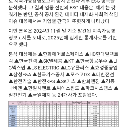
로 지속가능경영보고서 공시 현황과 세부 ESG 항목을
분석했다. 그 결과 업종 전반의 ESG 대응은 ‘체계’는 갖
춰가는 반면, 공식 공시·환경 데이터 내재화·사회적 책임
이슈 대응에서는 기업별 간극이 뚜렷하게 나타났다.
이번 분석은 2024년 11월 말 기준 발간된 지속가능경
영보고서를 토대로, 2025년에 집계한 통계자료를 기반
으로 했다.
분석 대상에는 ▲한화에어로스페이스 ▲HD현대일렉트
릭 ▲한국전력 ▲SK텔레콤 ▲KT ▲한국항공우주 ▲LI
G넥스원 ▲LS ELECTRIC ▲LG유플러스 ▲효성중공업
▲삼성E&A ▲한국가스공사 ▲포스코DX ▲대한전선
▲한전기술 ▲한전KPS ▲SK가스 ▲한화엔진 ▲경동
나비엔 ▲한일시멘트 ▲씨에스윈드 ▲파크시스템스 ▲
일진전기 ▲국일제지 등 24개사가 포함됐다.