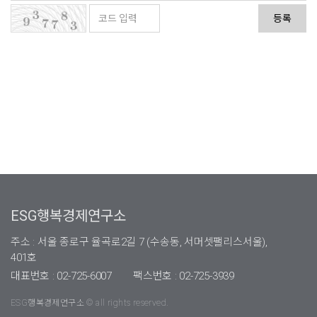
등록
ESG행복경제연구소
주소 : 서울 종로구 율곡로2길 7 (수송동, 서머셋팰리스서울),
401호
대표번호 : 02-725-6007
팩스번호 : 02-725-3939
ESG행복경제연구소 © all rights reserved.