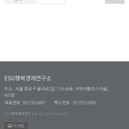
ESG행복경제연구소
주소 : 서울 종로구 율곡로2길 7 (수송동, 서머셋팰리스서울),
401호
대표번호 : 02-725-6007
팩스번호 : 02-725-3939
ESG행복경제연구소 © all rights reserved.
PC 버전