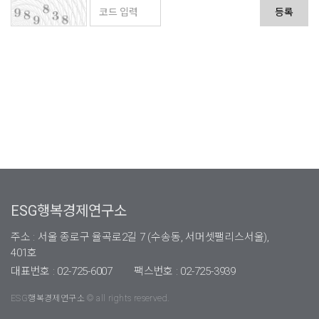
등록
ESG행복경제연구소
주소 : 서울 종로구 율곡로2길 7 (수송동, 서머셋팰리스서울),
401호
대표번호 : 02-725-6007
팩스번호 : 02-725-3939
ESG행복경제연구소 © all rights reserved.