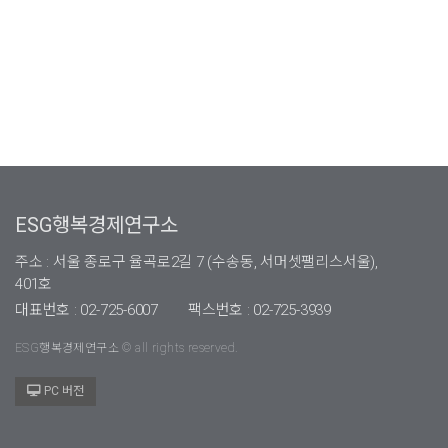
ESG행복경제연구소
주소 : 서울 종로구 율곡로2길 7 (수송동, 서머셋팰리스서울),
401호
대표번호 : 02-725-6007
팩스번호 : 02-725-3939
ESG행복경제연구소 © all rights reserved.
PC 버전