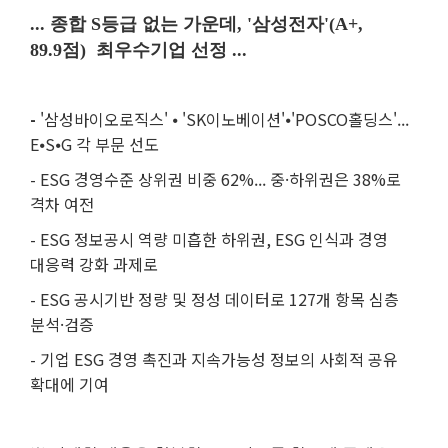
...
종합
S등급 없는 가운데
,
'
삼성전자'(A+,
89.9점) 최우수기업 선정
...
-
'삼성바이오로직스'
⦁ 'SK이노베이션'⦁'POSCO홀딩스'...
E⦁S⦁G 각 부문 선도
-
ESG 경영수준 상위권 비중
62%... 중
⸱
하위권은
38%로
격차 여전
-
ESG 정보공시 역량 미흡한 하위권
,
ESG 인식과 경영
대응력 강화 과제로
-
ESG 공시기반 정량 및 정성 데이터로
127개 항목 심층
분석
⸱
검증
-
기업
ESG 경영 촉진과 지속가능성 정보의 사회적 공유
확대에 기여