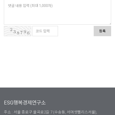
등록
ESG행복경제연구소
주소 : 서울 종로구 율곡로2길 7 (수송동, 서머셋팰리스서울),