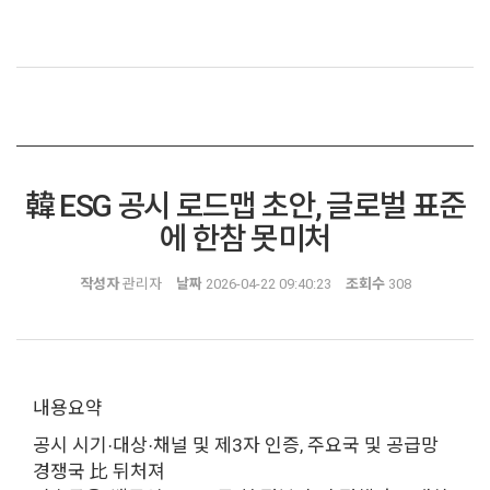
韓 ESG 공시 로드맵 초안, 글로벌 표준
에 한참 못미처
작성자
관리자
날짜
2026-04-22 09:40:23
조회수
308
내용요약
공시 시기
대상
채널 및 제3자 인증, 주요국 및 공급망
·
·
경쟁국 比 뒤처져